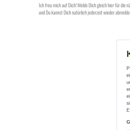
Ich freu mich auf Dich! Melde Dich gleich hier für die
und Du kannst Dich natürlich jederzeit wieder abmelde
P
e
u
e
e
s
E
G