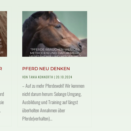
R
PFERD NEU DENKEN
VON
TANIA KONNERTH
|
20.10.2024
– Auf zu mehr Pferdewohl! Wir kommen
erd
nicht darum herum: Solange Umgang,
sie
Ausbildung und Training auf längst
.
überholten Annahmen über
Pferde(verhalten)...