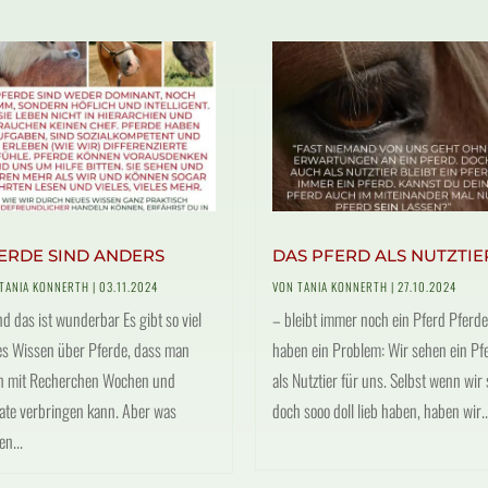
ERDE SIND ANDERS
DAS PFERD ALS NUTZTIE
TANIA KONNERTH
|
03.11.2024
VON
TANIA KONNERTH
|
27.10.2024
d das ist wunderbar Es gibt so viel
– bleibt immer noch ein Pferd Pferde
s Wissen über Pferde, dass man
haben ein Problem: Wir sehen ein Pf
in mit Recherchen Wochen und
als Nutztier für uns. Selbst wenn wir 
te verbringen kann. Aber was
doch sooo doll lieb haben, haben wir..
en...