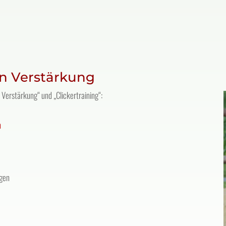
en Verstärkung
 Verstärkung“ und „Clickertraining“:
h
gen
?