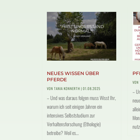
NEUES WISSEN ÜBER
PF
PFERDE
VON
VON
TANIA KONNERTH
|
01.08.2025
– Un
– Und was daraus folgen muss Wisst Ihr,
neue
warum ich seit einigen Jahren ein
alle
intensives Selbststudium zur
Mona
Verhaltensforschung (Ethologie)
nutz
betreibe? Weil es...