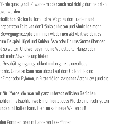
ferde quasi „endlos“ wandern oder auch mal richtig durchstarten
tiver werden.
hiedlichen Stellen füttern, Extra-Wege zu den Tränken und
gengesetzten Ecke von der Tränke anbieten und Ähnliches mehr.
ie Bewegungsrezeptoren immer wieder neu aktiviert werden. Es
rn zum Beispiel Hügel und Kuhlen, Äste oder Baumstämme über den
 so weiter. Und wer sogar kleine Waldstücke, Hänge oder
noch mehr Abwechslung bieten.
lle Beschäftigungsmöglichkeit und ergänzt sinnvoll das
 Pferde. Genauso kann man überall auf dem Gelände kleine
er Eimer oder Pylonen, in Futterbällen, zwischen Ästen usw.) und die
r
für Pferde, die man mit ganz unterschiedlichen Gerüchen
 achten!). Tatsächlich weiß man heute, dass Pferde einen sehr guten
nden mithalten kann. Hier tun sich neue Welten auf!
 in den Kommentaren mit anderen Leser*innen!