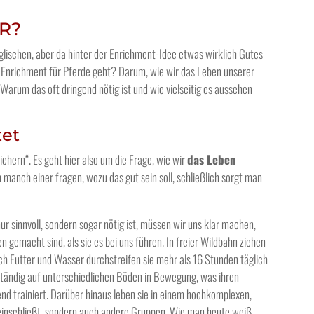
R?
lischen, aber da hinter der Enrichment-Idee etwas wirklich Gutes
m Enrichment für Pferde geht? Darum, wie wir das Leben unserer
Warum das oft dringend nötig ist und wie vielseitig es aussehen
tet
chern“. Es geht hier also um die Frage, wie wir
das Leben
manch einer fragen, wozu das gut sein soll, schließlich sorgt man
 sinnvoll, sondern sogar nötig ist, müssen wir uns klar machen,
 gemacht sind, als sie es bei uns führen. In freier Wildbahn ziehen
h Futter und Wasser durchstreifen sie mehr als 16 Stunden täglich
 ständig auf unterschiedlichen Böden in Bewegung, was ihren
 trainiert. Darüber hinaus leben sie in einem hochkomplexen,
 einschließt, sondern auch andere Gruppen. Wie man heute weiß,