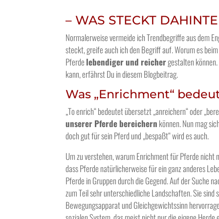
– WAS STECKT DAHINTE
Normalerweise vermeide ich Trendbegriffe aus dem Eng
steckt, greife auch ich den Begriff auf. Worum es bei
Pferde
lebendiger und reicher
gestalten können. 
kann, erfährst Du in diesem Blogbeitrag.
Was „Enrichment“ bedeu
„To enrich“ bedeutet übersetzt „anreichern“ oder „berei
unserer Pferde bereichern
können. Nun mag sich 
doch gut für sein Pferd und „bespaßt“ wird es auch.
Um zu verstehen, warum Enrichment für Pferde nicht nur
dass Pferde natürlicherweise für ein ganz anderes Leben
Pferde in Gruppen durch die Gegend. Auf der Suche nac
zum Teil sehr unterschiedliche Landschaften. Sie sind
Bewegungsapparat und Gleichgewichtssinn hervorragend
sozialen System, das meist nicht nur die eigene Herde