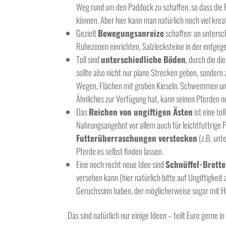
Weg rund um den Paddock zu schaffen, so dass die P
können. Aber hier kann man natürlich noch viel krea
Gezielt
Bewegungsanreize
schaffen: an untersc
Ruhezonen einrichten, Salzlecksteine in der entge
Toll sind
unterschiedliche Böden
, durch die d
sollte also nicht nur plane Strecken geben, sonde
Wegen, Flächen mit groben Kieseln, Schwemmen und
Ähnliches zur Verfügung hat, kann seinen Pferden 
Das
Reichen von ungiftigen Ästen
ist eine to
Nahrungsangebot vor allem auch für leichtfuttrige
Futterüberraschungen verstecken
(z.B. unt
Pferde es selbst finden lassen.
Eine noch recht neue Idee sind
Schnüffel-Brette
versehen kann (hier natürlich bitte auf Ungiftigkeit
Geruchssinn haben, der möglicherweise sogar mit Hu
Das sind natürlich nur einige Ideen – teilt Eure gerne