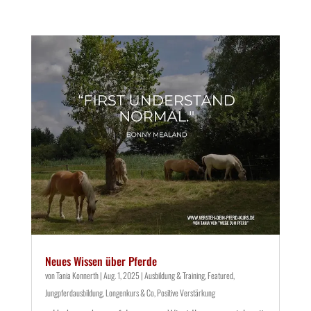
Neues Wissen über Pferde
von
Tania Konnerth
|
Aug. 1, 2025
|
Ausbildung & Training
,
Featured
,
Jungpferdausbildung
,
Longenkurs & Co
,
Positive Verstärkung