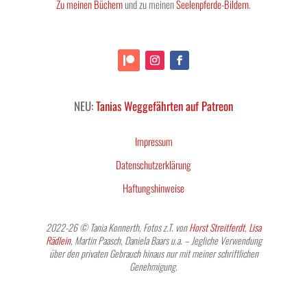
Zu meinen Büchern
und zu meinen
Seelenpferde-Bildern
.
NEU:
Tanias Weggefährten auf Patreon
Impressum
Datenschutzerklärung
Haftungshinweise
2022-26 © Tania Konnerth, Fotos z.T. von
Horst Streitferdt
,
Lisa
Rädlein
, Martin Paasch, Daniela Baars u.a. – Jegliche Verwendung
über den privaten Gebrauch hinaus nur mit meiner schriftlichen
Genehmigung.