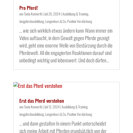
Pro Pferd!
von
Tania Konnerth
|
Juli 26, 2024
|
Ausbildung & Training
,
Jungpferdausbildung
,
Longenkurs & Co
,
Positive Verstärkung
... wie sich wirklich etwas ändern kann Wann immer ein
Video auftaucht, in dem Gewalt gegen Pferde gezeigt
wird, geht eine enorme Welle von Bestürzung durch die
Pferdewelt. All die engagierten Reaktionen darauf sind
unbedingt wichtig und lobenswert. Und doch dürfen...
Erst das Pferd verstehen
von
Tania Konnerth
|
Juli 12, 2024
|
Ausbildung & Training
,
Jungpferdausbildung
,
Longenkurs & Co
,
Positive Verstärkung
... und dann gestalten In einem Punkt unterscheidet
sich meine Arbeit mit Pferden grundsätzlich von der