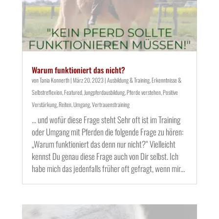
Warum funktioniert das nicht?
von
Tania Konnerth
|
März 20, 2023
|
Ausbildung & Training
,
Erkenntnisse &
Selbstreflexion
,
Featured
,
Jungpferdausbildung
,
Pferde verstehen
,
Positive
Verstärkung
,
Reiten
,
Umgang
,
Vertrauenstraining
... und wofür diese Frage steht Sehr oft ist im Training
oder Umgang mit Pferden die folgende Frage zu hören:
„Warum funktioniert das denn nur nicht?“ Vielleicht
kennst Du genau diese Frage auch von Dir selbst. Ich
habe mich das jedenfalls früher oft gefragt, wenn mir...