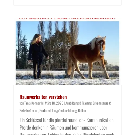
Raumverhalten verstehen
von
Tania Konnerth
|
März 10, 2023
|
Ausbildung & Training
,
Erkenntnisse &
Selbstreflexion
,
Featured
,
Jungpferdausbildung
,
Reiten
Ein Schlüssel für die pferdefreundliche Kommunikation
Pferde denken in Räumen und kommunizieren über
Raumverhalten. Leider ist das vielen Pferdeleuten noch