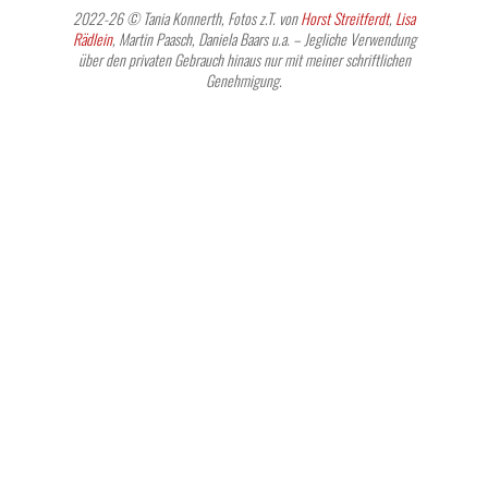
2022-26 © Tania Konnerth, Fotos z.T. von
Horst Streitferdt
,
Lisa
Rädlein
, Martin Paasch, Daniela Baars u.a. – Jegliche Verwendung
über den privaten Gebrauch hinaus nur mit meiner schriftlichen
Genehmigung.