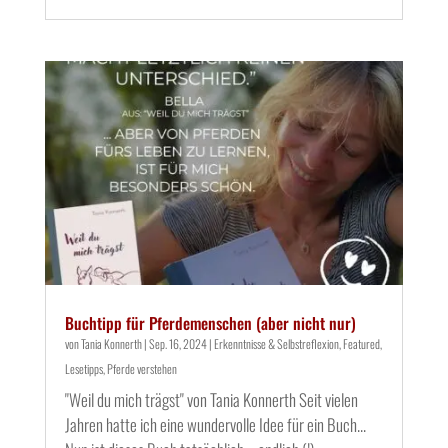
Buchtipp für Pferdemenschen (aber nicht nur)
von
Tania Konnerth
|
Sep. 16, 2024
|
Erkenntnisse & Selbstreflexion
,
Featured
,
Lesetipps
,
Pferde verstehen
"Weil du mich trägst" von Tania Konnerth Seit vielen
Jahren hatte ich eine wundervolle Idee für ein Buch...