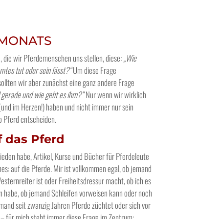
 MONATS
, die wir Pferdemenschen uns stellen, diese:
„Wie
mtes tut oder sein lässt?“
Um diese Frage
ollten wir aber zunächst eine ganz andere Frage
 gerade und wie geht es ihm?“
Nur wenn wir wirklich
und im Herzen!) haben und nicht immer nur sein
o Pferd entscheiden.
 das Pferd
hieden habe, Artikel, Kurse und Bücher für Pferdeleute
nes: auf die Pferde. Mir ist vollkommen egal, ob jemand
sternreiter ist oder Freiheitsdressur macht, ob ich es
un habe, ob jemand Schleifen vorweisen kann oder noch
emand seit zwanzig Jahren Pferde züchtet oder sich vor
 – für mich steht immer diese Frage im Zentrum: