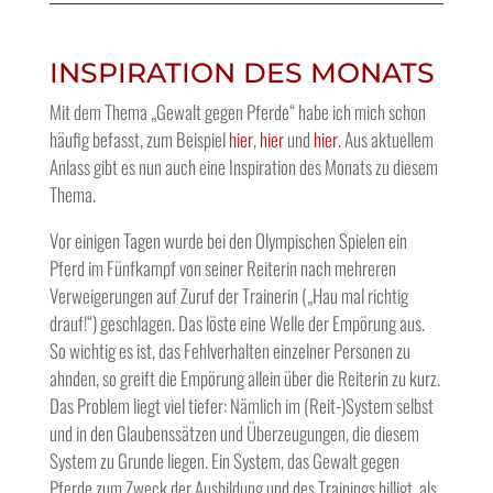
INSPIRATION DES MONATS
Mit dem Thema „Gewalt gegen Pferde“ habe ich mich schon
häufig befasst, zum Beispiel
hier
,
hier
und
hier
. Aus aktuellem
Anlass gibt es nun auch eine Inspiration des Monats zu diesem
Thema.
Vor einigen Tagen wurde bei den Olympischen Spielen ein
Pferd im Fünfkampf von seiner Reiterin nach mehreren
Verweigerungen auf Zuruf der Trainerin („Hau mal richtig
drauf!“) geschlagen. Das löste eine Welle der Empörung aus.
So wichtig es ist, das Fehlverhalten einzelner Personen zu
ahnden, so greift die Empörung allein über die Reiterin zu kurz.
Das Problem liegt viel tiefer: Nämlich im (Reit-)System selbst
und in den Glaubenssätzen und Überzeugungen, die diesem
System zu Grunde liegen. Ein System, das Gewalt gegen
Pferde zum Zweck der Ausbildung und des Trainings billigt, als