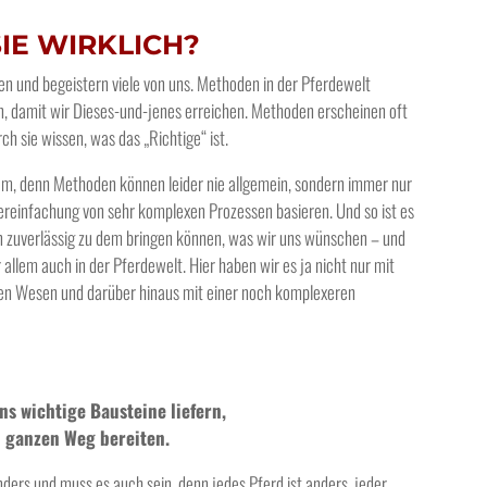
SIE WIRKLICH?
en und begeistern viele von uns. Methoden in der Pferdewelt
, damit wir Dieses-und-jenes erreichen. Methoden erscheinen oft
ch sie wissen, was das „Richtige“ ist.
em, denn Methoden können leider nie allgemein, sondern immer nur
 Vereinfachung von sehr komplexen Prozessen basieren. Und so ist es
den zuverlässig zu dem bringen können, was wir uns wünschen – und
 allem auch in der Pferdewelt. Hier haben wir es ja nicht nur mit
xen Wesen und darüber hinaus mit einer noch komplexeren
s wichtige Bausteine liefern,
n ganzen Weg bereiten.
ders und muss es auch sein, denn jedes Pferd ist anders, jeder