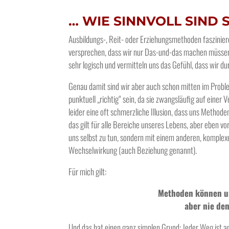
… WIE SINNVOLL SIND 
Ausbildungs-, Reit- oder Erziehungsmethoden faszinier
versprechen, dass wir nur Das-und-das machen müssen
sehr logisch und vermitteln uns das Gefühl, dass wir dur
Genau damit sind wir aber auch schon mitten im Probl
punktuell „richtig“ sein, da sie zwangsläufig auf einer
leider eine oft schmerzliche Illusion, dass uns Metho
das gilt für alle Bereiche unseres Lebens, aber eben vor
uns selbst zu tun, sondern mit einem anderen, komple
Wechselwirkung (auch Beziehung genannt).
Für mich gilt:
Methoden können un
aber nie de
Und das hat einen ganz simplen Grund: Jeder Weg ist an